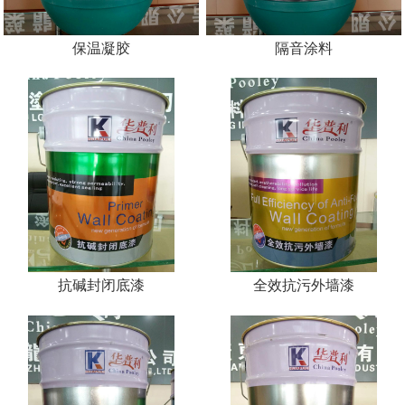
保温凝胶
隔音涂料
抗碱封闭底漆
全效抗污外墙漆